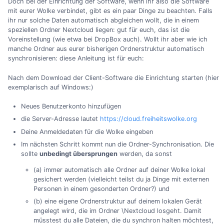
Doch bei der Einrichtung der Software, wenn ihr also die Software
mit eurer Wolke verbindet, gibt es ein paar Dinge zu beachten. Falls
ihr nur solche Daten automatisch abgleichen wollt, die in einem
speziellen Ordner Nextcloud liegen: gut für euch, das ist die
Voreinstellung (wie etwa bei DropBox auch). Wollt ihr aber wie ich
manche Ordner aus eurer bisherigen Ordnerstruktur automatisch
synchronisieren: diese Anleitung ist für euch:
Nach dem Download der Client-Software die Einrichtung starten (hier
exemplarisch auf Windows:)
Neues Benutzerkonto hinzufügen
die Server-Adresse lautet
https://cloud.freiheitswolke.org
Deine Anmeldedaten für die Wolke eingeben
Im nächsten Schritt kommt nun die Ordner-Synchronisation. Die
sollte
unbedingt übersprungen
werden, da sonst
(a) immer automatisch alle Ordner auf deiner Wolke lokal
gesichert werden (vielleicht teilst du ja Dinge mit externen
Personen in einem gesonderten Ordner?) und
(b) eine eigene Ordnerstruktur auf deinem lokalen Gerät
angelegt wird, die im Ordner \Nextcloud losgeht. Damit
müsstest du alle Dateien, die du synchron halten möchtest,