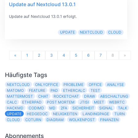
Update auf Nextcloud 13.0.1
Update auf Nextcloud 13.0.1 erfolgt.
UPDATE
NEXTCLOUD
CLOUD
«
1
2
3
4
5
6
7
8
»
Häufigste Tags
NEXTCLOUD
ONLYOFFICE
PROBLEME
OFFICE
ANALYSE
MATOMO
FEATURE
PAD
ETHERCALC
TEST
MATTERMOST
CHAT
ROCKETCHAT
DRAW
ABSCHALTUNG
CALC
ETHERPAD
POST MORTEM
JTISI
MEET
WEBRTC
HACKMD
CODIMD
MD
2FA
SICHERHEIT
SIGNAL
TALK
UPDATE
HEDGEDOC
NEUIGKEITEN
LANDINGPAGE
TURN
CLOUD
COTURN
DIAGRAM
WOLKENPOST
FINANZEN
Abonnements